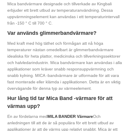
Mica bandvärmare designade och tillverkade av Kingbali
erbjuder ett brett utbud av temperaturanvändning. Dessa
uppvärmningselement kan användas i ett temperaturintervall
från -150 ° C till 700 ° C.
Var används glimmerbandvärmare?
Med kraft med hög täthet och förmågan att nå höga
temperaturer nästan omedelbart är glimmerbandvärmare
idealiska för heta plattor, medicinska och tillverkningssektorer
och halvledarindustrin. Mica bandvärmare kan användas i alla
applikationer som kräver snabb responsuppvärmning och
snabb kylning. MICA -bandvärmare är utformade för att vara
fast monterade eller klämda i applikationen. Detta är en viktig
övervägande för denna typ av värmeelement.
Hur lång tid tar Mica Band -värmare för att
värmas upp?
En av fördelarna med
MILA BANDER Värmare
Och
anledningen till att de är så populära för ett brett utbud av
applikationer är att de värms upp relativt snabbt. Mica är ett